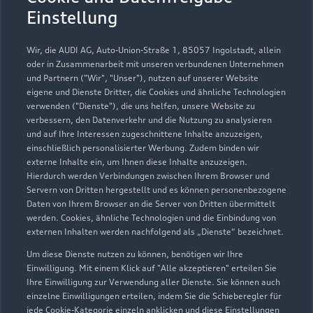
Geschlossen
,
öffnet am
Samstag 08:00
Einstellung
Teile- & Zubehörverkauf
Wir, die AUDI AG, Auto-Union-Straße 1, 85057 Ingolstadt, allein
Geschlossen
,
öffnet am
Samstag 08:00
oder in Zusammenarbeit mit unseren verbundenen Unternehmen
und Partnern ("Wir", "Unser"), nutzen auf unserer Website
eigene und Dienste Dritter, die Cookies und ähnliche Technologien
Schautag
verwenden ("Dienste"), die uns helfen, unsere Website zu
Geschlossen
,
öffnet am
Sonntag 11:00
verbessern, den Datenverkehr und die Nutzung zu analysieren
und auf Ihre Interessen zugeschnittene Inhalte anzuzeigen,
einschließlich personalisierter Werbung. Zudem binden wir
externe Inhalte ein, um Ihnen diese Inhalte anzuzeigen.
Hierdurch werden Verbindungen zwischen Ihrem Browser und
Servern von Dritten hergestellt und es können personenbezogene
Daten von Ihrem Browser an die Server von Dritten übermittelt
werden. Cookies, ähnliche Technologien und die Einbindung von
externen Inhalten werden nachfolgend als „Dienste“ bezeichnet.
Um diese Dienste nutzen zu können, benötigen wir Ihre
Einwilligung. Mit einem Klick auf "Alle akzeptieren" erteilen Sie
Ihre Einwilligung zur Verwendung aller Dienste. Sie können auch
einzelne Einwilligungen erteilen, indem Sie die Schieberegler für
jede Cookie-Kategorie einzeln anklicken und diese Einstellungen