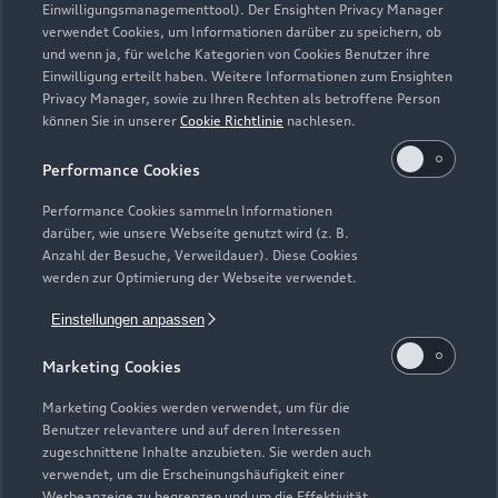
Einwilligungsmanagementtool). Der Ensighten Privacy Manager
Zurück nach oben
verwendet Cookies, um Informationen darüber zu speichern, ob
und wenn ja, für welche Kategorien von Cookies Benutzer ihre
Einwilligung erteilt haben. Weitere Informationen zum Ensighten
Modelle
Privacy Manager, sowie zu Ihren Rechten als betroffene Person
können Sie in unserer
Cookie Richtlinie
nachlesen.
Kaufen & leasen
Alle Modelle
Performance Cookies
Modelle vergleichen
Service & Zubehör
Performance Cookies sammeln Informationen
Neuwagensuche
darüber, wie unsere Webseite genutzt wird (z. B.
Elektromodelle
Anzahl der Besuche, Verweildauer). Diese Cookies
Gebrauchtwagensuche
Support
werden zur Optimierung der Webseite verwendet.
Saisonale Angebote
Plug-in-Hybride
Gebrauchtwagen
Einstellungen anpassen
Audi Services
Über Audi
Kundenservice
Finanzierung
Marketing Cookies
Garantie
Händlersuche
Aktionen & Angebote
Unternehmen
Marketing Cookies werden verwendet, um für die
Audi digital services
Benutzer relevantere und auf deren Interessen
Audi Code
Geschäftskunden
Karriere
zugeschnittene Inhalte anzubieten. Sie werden auch
myAudi
verwendet, um die Erscheinungshäufigkeit einer
Häufige Fragen (FAQ)
Investor Relations
Werbeanzeige zu begrenzen und um die Effektivität