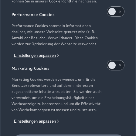
können Sie in unserer
Cookie Richtlinie
nachlesen.
Kaufen & leasen
Alle Modelle
Performance Cookies
Modelle vergleichen
Service & Zubehör
Performance Cookies sammeln Informationen
Neuwagensuche
darüber, wie unsere Webseite genutzt wird (z. B.
Elektromodelle
Anzahl der Besuche, Verweildauer). Diese Cookies
Gebrauchtwagensuche
Support
werden zur Optimierung der Webseite verwendet.
Saisonale Angebote
Plug-in-Hybride
Gebrauchtwagen
Einstellungen anpassen
Audi Services
Über Audi
Kundenservice
Finanzierung
Marketing Cookies
Garantie
Händlersuche
Aktionen & Angebote
Unternehmen
Marketing Cookies werden verwendet, um für die
Audi digital services
Benutzer relevantere und auf deren Interessen
Audi Code
Geschäftskunden
Karriere
zugeschnittene Inhalte anzubieten. Sie werden auch
myAudi
verwendet, um die Erscheinungshäufigkeit einer
Häufige Fragen (FAQ)
Investor Relations
Werbeanzeige zu begrenzen und um die Effektivität
© 2026 AUDI AG. Alle Rechte vorbehalten
von Werbekampagnen zu messen und zu steuern.
Audi Online Beratung
Presse & Media Center
Impressum
Rechtliches
Hinweisgebersystem
Einstellungen anpassen
Online-Terminvereinbarung
Datenschutz
Datenschutzinformation
Cookie-Einstellungen
Servicekontakt